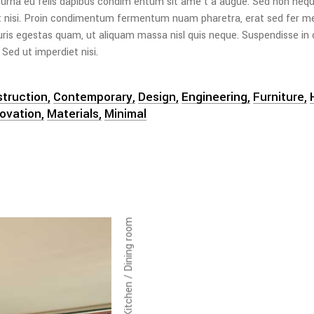
 urna eu felis dapibus condim entum sit ame t a augue. Sed non neque
t nisi. Proin condimentum fermentum nuam pharetra, erat sed fer 
uris egestas quam, ut aliquam massa nisl quis neque. Suspendisse in 
 Sed ut imperdiet nisi.
truction
Contemporary
Design
Engineering
Furniture
novation
Materials
Minimal
Kitchen / Dining room