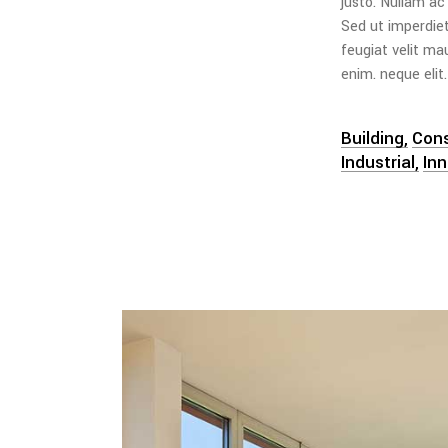
justo. Nullam ac
Sed ut imperdie
feugiat velit ma
enim. neque elit.
Building
Cons
Industrial
In