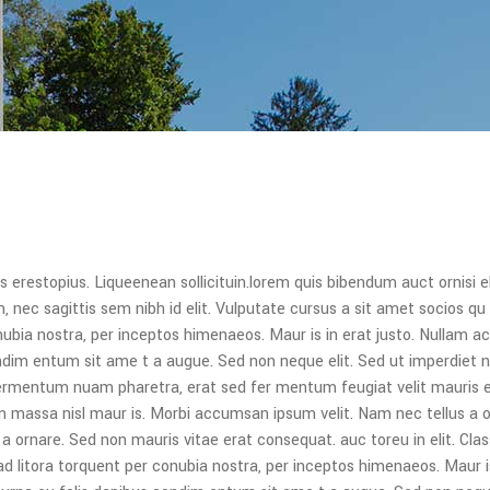
s erestopius. Liqueenean sollicituin.lorem quis bibendum auct ornisi el
 nec sagittis sem nibh id elit. Vulputate cursus a sit amet socios qu 
ubia nostra, per inceptos himenaeos. Maur is in erat justo. Nullam a
ndim entum sit ame t a augue. Sed non neque elit. Sed ut imperdiet ni
mentum nuam pharetra, erat sed fer mentum feugiat velit mauris 
 massa nisl maur is. Morbi accumsan ipsum velit. Nam nec tellus a o
 a ornare. Sed non mauris vitae erat consequat. auc toreu in elit. Cla
 ad litora torquent per conubia nostra, per inceptos himenaeos. Maur i