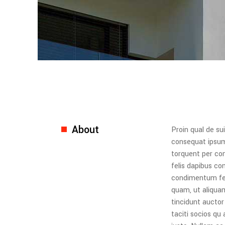
About
Proin qual de sui
consequat ipsum,
torquent per con
felis dapibus co
condimentum fer
quam, ut aliquam
tincidunt auctor
taciti socios qu