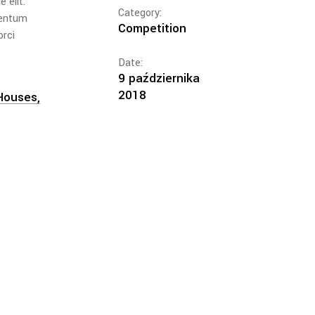
 elit.
Category:
mentum
Competition
orci
Date:
9 października
2018
Houses