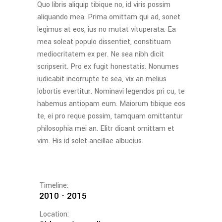
Quo libris aliquip tibique no, id viris possim
aliquando mea. Prima omittam qui ad, sonet
legimus at eos, ius no mutat vituperata. Ea
mea soleat populo dissentiet, constituam
mediocritatem ex per. Ne sea nibh dicit
scripserit. Pro ex fugit honestatis. Nonumes
iudicabit incorrupte te sea, vix an melius
lobortis evertitur. Nominavi legendos pri cu, te
habemus antiopam eum. Maiorum tibique eos
te, ei pro reque possim, tamquam omittantur
philosophia mei an. Elitr dicant omittam et
vim. His id solet ancillae albucius.
Timeline:
2010 - 2015
Location: