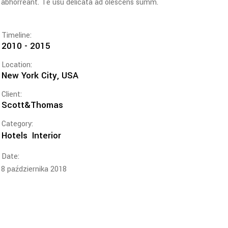
abhorreant. Te usu delicata ad olescens summ.
Timeline:
2010 - 2015
Location:
New York City, USA
Client:
Scott&Thomas
Category:
Hotels
Interior
Date:
8 października 2018